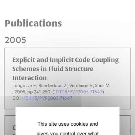
Publications
2005
Explicit and Implicit Code Coupling
Schemes in Fluid Structure
Interaction
Longatte E.
Bendjeddou Z.
Verreman V.
Souli M.
, 2005, pp.241-250. (
10.1115/PVP2005-71647
)
DOI :
10.1115/PVP2005-71647
This site uses cookies and
Comparison of Strong and
gives you control over what