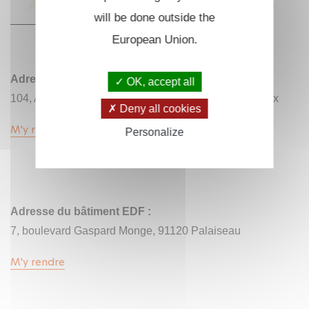
will be done outside the
European Union.
Adresse du bâtiment ENSTA :
OK, accept all
104, Avenue Henri Becquerel, 91762 Palaiseau Cedex
Deny all cookies
M'y rendre
Personalize
Adresse du bâtiment EDF :
7, boulevard Gaspard Monge, 91120 Palaiseau
M'y rendre