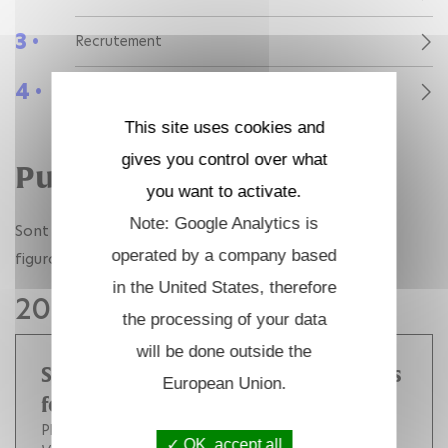
3 •
Recrutement
4 •
Publications
This site uses cookies and
gives you control over what
Publications
you want to activate.
Note: Google Analytics is
Sont listées ci-dessous, par année, les publications
operated by a company based
figurant dans l'archive ouverte HAL.
in the United States, therefore
2008
the processing of your data
will be done outside the
Stability of non-localized responses
European Union.
for damaging materials
Pham Kim
Marigo J.
OK, accept all