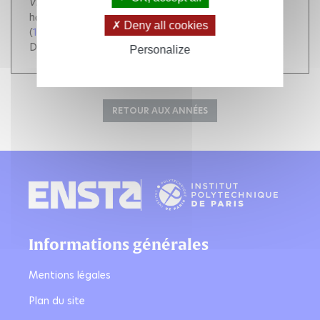
Vietnam Journal of Mechanics
, Viện Hàn Lâm Khoa
học và Công nghệ Việt Nam, 2008, 30 (4).
Deny all cookies
(
10.15625/0866-7136/30/4/5636
)
DOI :
10.15625/0866-7136/30/4/5636
Personalize
RETOUR AUX ANNÉES
Informations générales
Mentions légales
Plan du site