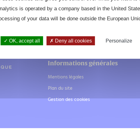
alytics is operated by a company based in the United State
ocessing of your data will be done outside the European Uni
OK, accept all
Deny all cookies
Personalize
Informations générales
Mentions légales
Plan du site
Gestion des cookies