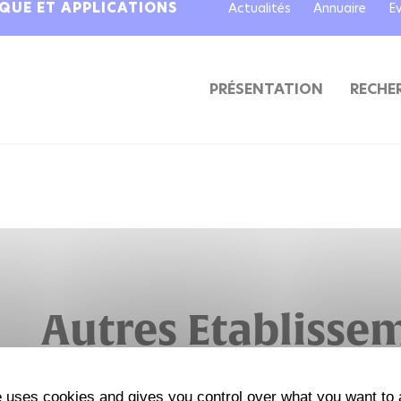
IQUE ET APPLICATIONS
Actualités
Annuaire
E
PRÉSENTATION
RECHE
Autres Etablisse
e uses cookies and gives you control over what you want to 