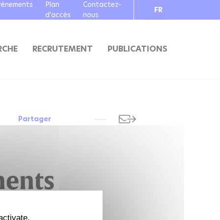
vènements
Plan
Contactez-
FR
d'accès
nous
EN
RCHE
RECRUTEMENT
PUBLICATIONS
Partager
ments
activate.