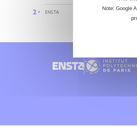
Note: Google An
2 •
ENSTA
pr