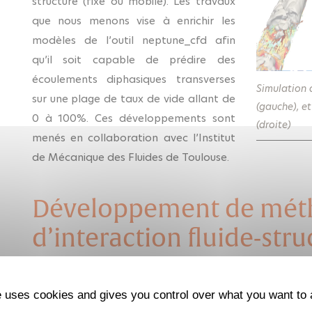
structure (fixe ou mobile). Les travaux
que nous menons vise à enrichir les
modèles de l’outil neptune_cfd afin
qu’il soit capable de prédire des
écoulements diphasiques transverses
Simulation 
sur une plage de taux de vide allant de
(gauche), et
0 à 100%. Ces développements sont
(droite)
menés en collaboration avec l’Institut
de Mécanique des Fluides de Toulouse.
Développement de mét
d’interaction fluide-str
écoulements diphasiqu
e uses cookies and gives you control over what you want to 
Pour prendre en compte l’effet des efforts liés à l