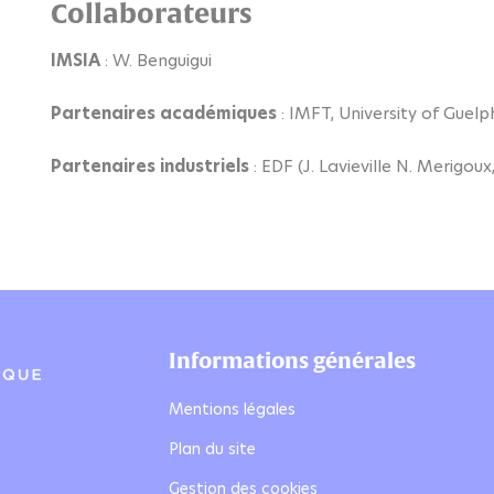
Collaborateurs
IMSIA
: W. Benguigui
Partenaires académiques
: IMFT, University of Guel
Partenaires industriels
: EDF (
J. Lavieville N. Merigoux,
Informations générales
Mentions légales
Plan du site
Gestion des cookies