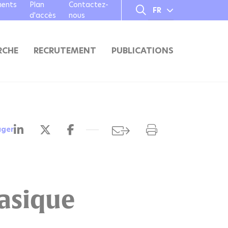
ments
Plan
Contactez-
FR
d'accès
nous
EN
RCHE
RECRUTEMENT
PUBLICATIONS
ager
asique