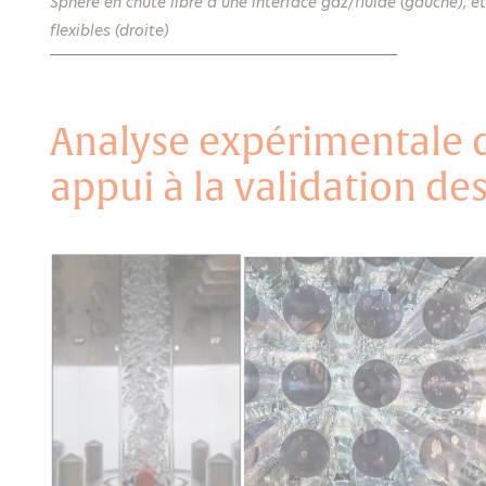
Sphère en chute libre à une interface gaz/fluide (gauche), 
flexibles (droite)
Analyse expérimentale
appui à la validation des