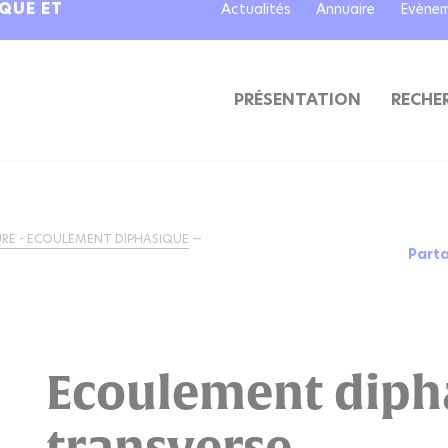
IQUE ET
Actualités
Annuaire
Evène
PRÉSENTATION
RECHE
URE - ECOULEMENT DIPHASIQUE
Part
Ecoulement diph
transverse