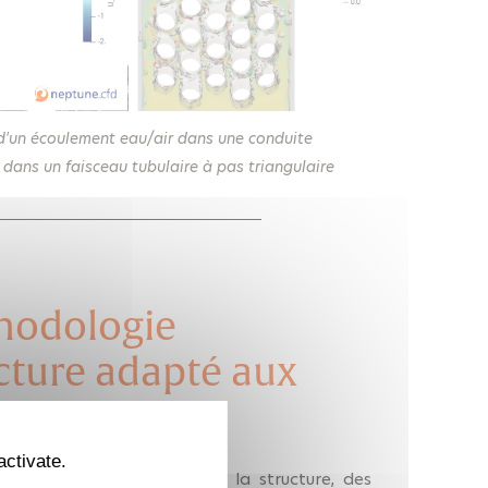
d'un écoulement eau/air dans une conduite
 dans un faisceau tubulaire à pas triangulaire
hodologie
ucture adapté aux
es
activate.
’écoulement diphasique sur la structure, des