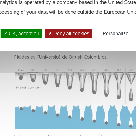
alytics is operated by a company based in the United State
méthodes à l’état de l’art sont développés de so
ocessing of your data will be done outside the European Uni
déformation de la structure. Depuis plusieurs années,
est développée au sein du solver multiphasique neptun
la déformation d’une plaque flexible soumise à l’effon
OK, accept all
Deny all cookies
Personalize
d’une structure sous un écoulement diphasique, et perm
contact et de friction d’un grand nombre d’objets (en 
Fluides et l’Université de British Columbia).